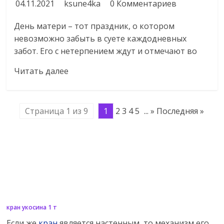
04.11.2021
ksune4ka
0 Комментариев
День матери – тот праздник, о котором
невозможно забыть в суете каждодневных
забот. Его с нетерпением ждут и отмечают во
Читать далее
Страница 1 из 9
1
2 3 4 5
...
» Последняя »
кран укосина 1 т
Если же
кран
является настенным, то механизм его