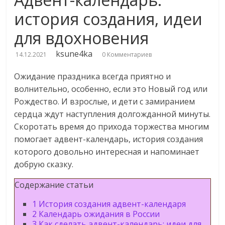
история создания, идеи
для вдохновения
ksune4ka
14.12.2021
0 Комментариев
Ожидание праздника всегда приятно и
волнительно, особенно, если это Новый год или
Рождество. И взрослые, и дети с замиранием
сердца ждут наступления долгожданной минуты.
Скоротать время до прихода торжества многим
помогает адвент-календарь, история создания
которого довольно интересная и напоминает
добрую сказку.
Содержание статьи
1
История создания адвент-календаря
2
Календарь ожидания в России
3
Как сделать адвент-календарь: идеи для